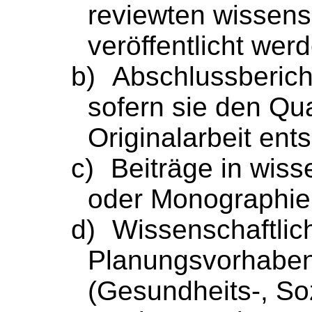
reviewten
wissensc
veröffentlicht wer
b)
Abschlussberich
sofern sie den Qual
Originalarbeit ent
c)
Beiträge in wis
oder Monographie
d)
Wissenschaftlich
Planungsvorhaben 
(Gesundheits-, Soz