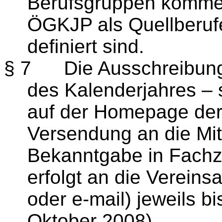
Berufsgruppen kommen,
ÖGKJP als Quellberufe 
definiert sind.
§ 7
Die Ausschreibung
des Kalenderjahres – 
auf der Homepage de
Versendung an die Mit
Bekanntgabe in Fachze
erfolgt an die Verein
oder e-
mail
) jeweils b
Oktober 2008).