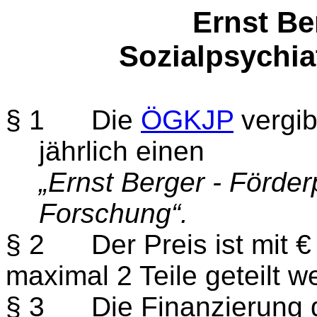
Ernst Be
Sozialpsychia
§ 1
Die
ÖGKJP
vergib
jährlich einen
„Ernst Berger - Förder
Forschung“.
§ 2
Der Preis ist mit 
maximal 2 Teile geteilt w
§ 3
Die Finanzierung d