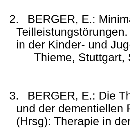
2.
BERGER, E.: Minima
Teilleist­ungstörungen
.
in der Kinder‑ und Jug
Thieme, Stuttgart,
3.
BERGER, E.: Die T
und der demen­tiellen 
(
Hrsg
): Therapie in der 