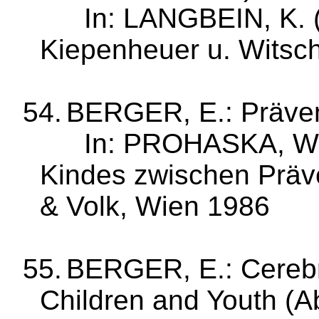
In: LANGBEIN, K. 
Kiepenheuer u. Witsc
54.
BERGER, E.: Präven
In: PROHASKA, W.
Kindes zwischen Präve
& Volk, Wien 1986
55.
BERGER, E.: Cerebr
Children and Youth (A