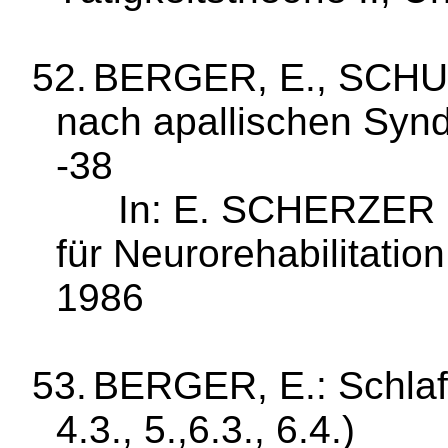
52.
BERGER, E., SCHUCH
nach apalli­schen Syn
‑38
In: E. SCHERZER 
für Neuro­rehabilita­tio
1986
53.
BERGER, E.: Schlaf
4.3., 5.,6.3., 6.4.)