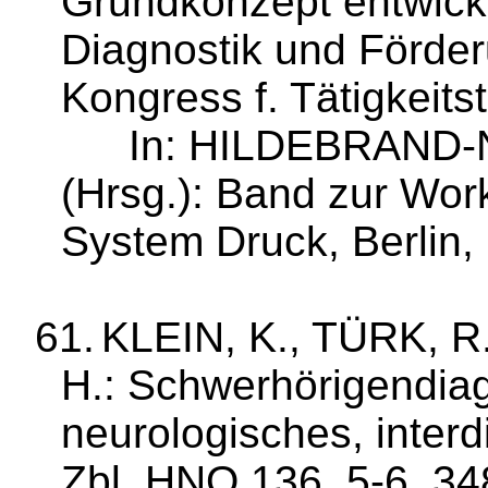
Grundkonzept entwick­l
Diagnostik und Förderu
Kongress f. Tä­tigkeits­
In: HILDEBRAND‑
(Hrsg.): Band zur Wor
System Druck, Berlin,
61.
KLEIN, K., TÜRK, 
H.:
Schwerhö­rigendia­
neurologisches, inter­d
Zbl
. HNO 136, 5-6, 34