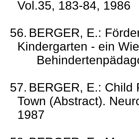
Vol.35, 183-84, 1986
56.
BERGER, E.: Förder
Kinder­garten ‑ ein Wi
Behindertenpädag
57.
BERGER, E.: Child P
Town (Ab­stract).
Neuro
1987