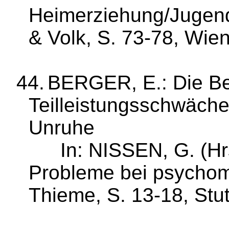
Heimerziehung/Jugend
& Volk, S. 73‑78, Wie
44.
BERGER, E.: Die B
Teilleistungsschwäche
Unruhe
In: NISSEN, G. (
Hr
Probleme bei psycho­m
Thieme, S. 13‑18, Stu