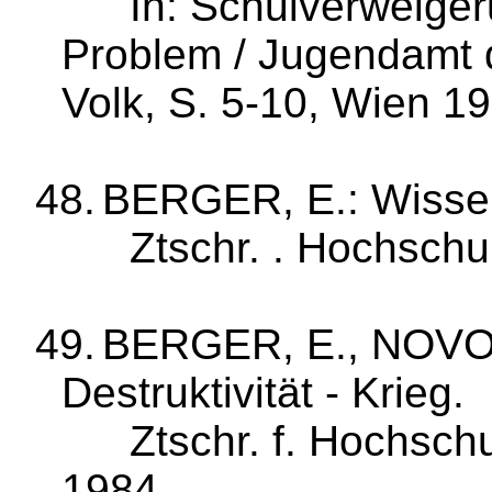
In: Schulverweigeru
Problem / Jugend­amt 
Volk, S. 5‑10, Wien 1
48.
BERGER, E.: Wissen
Ztschr
. .
Hochschuld
49.
BERGER, E., NOVOT
Destruktivität - Krieg.
Ztschr
. f. Hoch­sch
1984