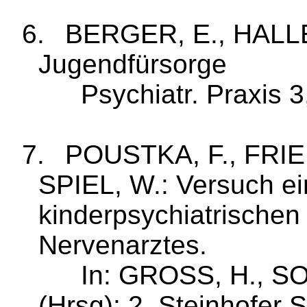
6.
BERGER, E., HALLET
Jugendfürsorge
Psychiatr
. Praxis 
7.
POUSTKA, F., FRIE
SPIEL, W.:
Versuch ei
kinderpsychiatrischen 
Nervenarztes.
In: GROSS, H., 
(
Hrsg
): 2. Stein­hofer