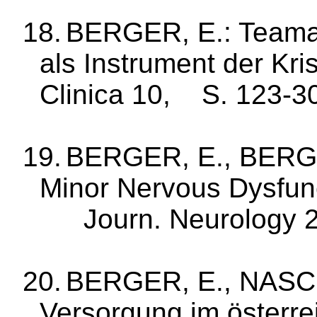
18.
BERGER, E.: Teamar
als Instru­ment der Kri
Clinica
10,
S. 123‑3
19.
BERGER, E., BERGE
Minor Nervous Dysfunc
Journ
.
Neurology
2
20.
BERGER, E., NASCH
Versorgung im österr