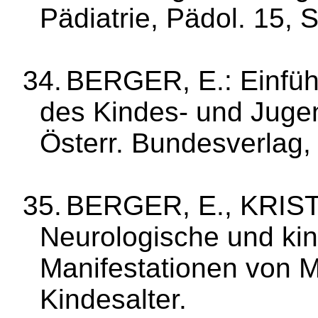
Pädiatrie,
Pädol
. 15, 
34.
BERGER, E.: Einführ
des Kin­des‑ und Jugen
Österr. Bundesver­lag
35.
BERGER, E., KRIS
Neurologische und kin
Manifestationen von
M
Kindesalter.