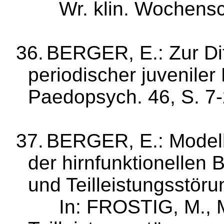
Wr
.
klin
.
Wochensc
36.
BERGER, E.: Zur Dif
periodischer juveni­le
Paedopsych
. 46, S. 7
37.
BERGER, E.: Modell
der hirnfunk­tionelle
und Teilleistungs­stör
In: FROSTIG, M., 