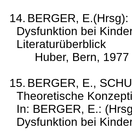
14.
BERGER,
E.(
Hrsg
):
Dysfunktion bei Kindern
Literaturüberblick
Huber, Bern, 1977
15.
BERGER, E., SCHUC
Theoretische Konzep­
In: BERGER, E.: (
Hrs
Dysfunk­tion bei Kinde