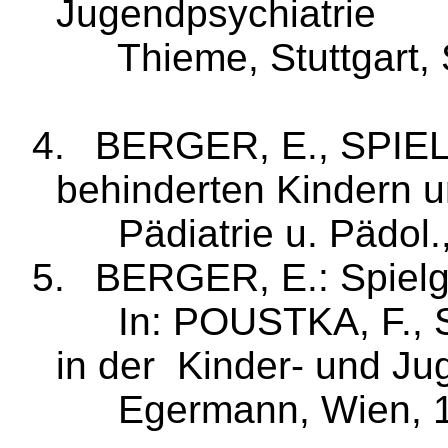
Jugendpsychiatrie
Thieme, Stuttgart,
4.
BERGER, E., SPIEL, 
behinder­ten Kindern 
Pädiatrie u.
Pädol
.
5.
BERGER, E.: Spielg
In: POUSTKA, F., 
in
der
Kinder
‑ und Ju
Egermann, Wien, 