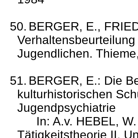
50.
BERGER, E., FRIED
Ver­haltensbeur­teilun
Jugendlichen. Thieme,
51.
BERGER, E.: Die B
kulturhistorischen Sch
Jugendpsychiatrie
In:
A.v
. HEBEL, W
Tätig­keitstheorie II,