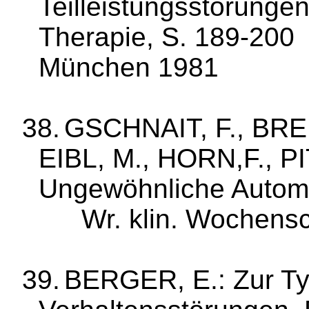
Teilleistungs­störun­g
Therapie, S. 189‑
200
München 1981
38.
GSCHNAIT, F., BRE
EIBL, M.,
HORN,F.
, P
Ungewöhnliche Automu
Wr
.
klin
.
Wochensc
39.
BERGER, E.: Zur Typ