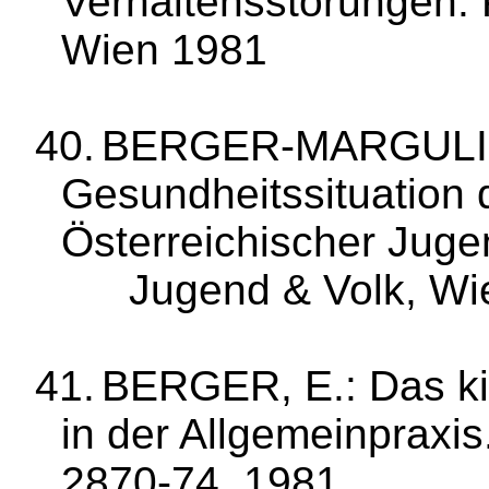
Verhaltensstörungen. P
Wien 1981
40.
BERGER‑MARGULIES
Gesundheitssitua­tion 
Österreichischer Jugen
Ju­gend & Volk, W
41.
BERGER, E.: Das ki
in der Allgemeinpraxis
2870‑74, 1981