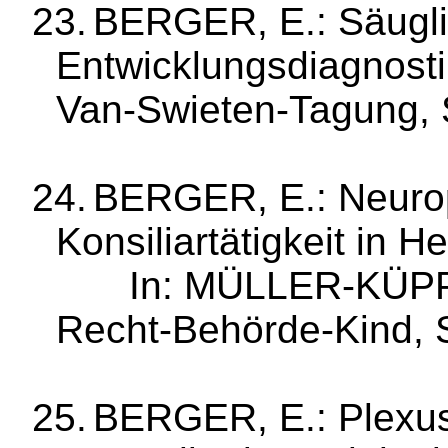
23.
BERGER, E.: Säugli
Entwick­lungsdiag­nos
Van‑
Swieten
‑­Tagung,
24.
BERGER, E.: Neurop
Konsiliartätigkeit
in He
In: MÜL­LER‑KÜPP
Recht‑Beh­örde‑Kind, 
25.
BERGER, E.:
Plexu