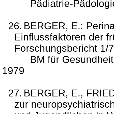
Pädiatrie‑Pädologi
26.
BERGER, E.: Perinat
Einflussfaktoren der f
Forschungsbericht 1/7
BM für Gesundheit
1979
27.
BERGER, E., FRIED
zur neuropsy­chiatris