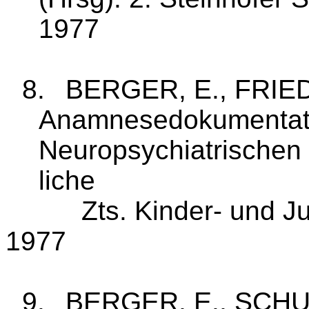
1977
8.
BERGER, E., FRIED
Anamnesedokumentati
Neuropsychiatrischen 
liche
Zts
. Kinder‑ und J
1977
9.
BERGER, E., SCHUCH