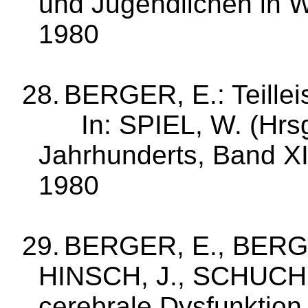
und Jugendlichen in W
1980
28.
BERGER, E.: Teille
In: SPIEL, W. (
Hrs
Jahrhunderts, Band XII
1980
29.
BERGER, E., BERG
HINSCH, J., SCHUCH, B
cerebrale Dysfunktion