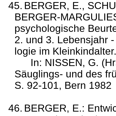
45.
BERGER, E., SCHU
BERGER‑MARGULIES, J
psychologische Beurte
2. und 3. Lebensjahr ‑
logie im Kleinkindalter
In: NISSEN, G. (
Hr
Säuglings‑ und des frü
S. 92‑101, Bern 1982
46.
BERGER, E.: Entwic