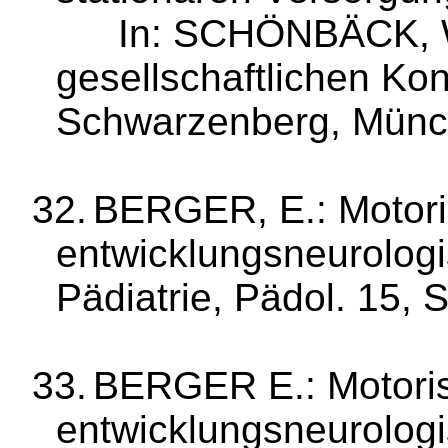
In: SCHÖNBÄCK, 
gesellschaftli­chen Kon
Schwarzenberg, Münc
32.
BERGER, E.: Motori
entwicklungs­neurologi
Pädiatrie,
Pädol
. 15, 
33.
BERGER E.: Motoris
entwicklungsneu­rologis