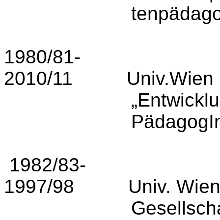
tenpädago­
1980/81-
2010/11
Univ.Wien
„Entwicklu
PädagogIn
1982/83-
1997/98
Univ. Wien
Gesell­scha