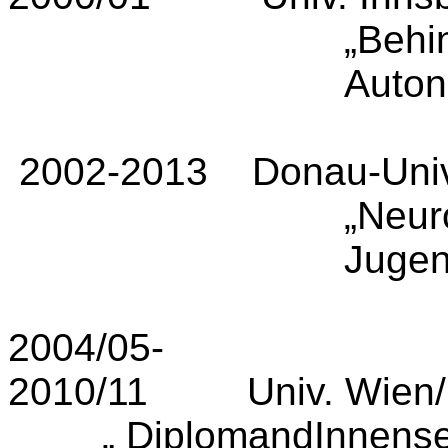
„Behi
Auton
2002
-2013
Donau-Univ
„Neuro
Jugen
2004/05-
2010/11
Univ. Wien/
„ DiplomandInnense