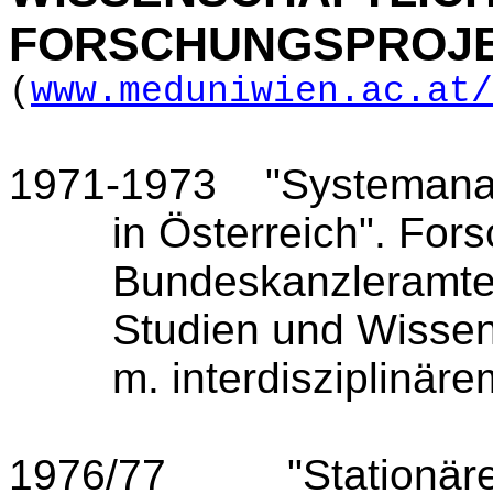
FORSCHUNGSPROJ
(
www.meduniwien.ac.at/
1971-1973
"Systemana
in Österreich". For
Bundeskanzleramtes
Studien und Wissen
m. interdisziplinär
1976/77
"Stationär