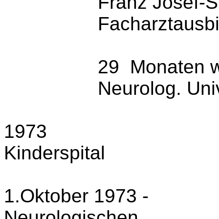
Franz Josef-Sp
Facharzt­ausbi
(abge­bro
29
Monaten w
Neurolog. Univ
1973
Kinder­spital
1.Oktober 1973 -
Neurologischen