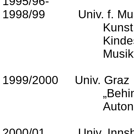
1995/96-
1998/99
Univ. f. Mu
Kunst
Kindes
Musik
1999/2000
Univ. Graz
„Behi
Auton
2000/01
Univ. Inns