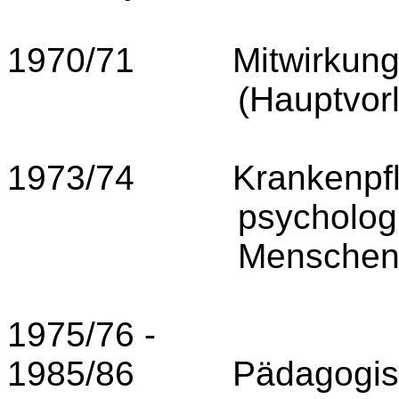
1970/71
Mitwirkung
(Hauptvor
1973/74
Krankenpf
psycholo­g
Menschen
1975/76 -
1985/86
Pädagogis