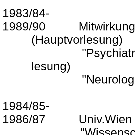
1983/84-
1989/90
Mitwirkung
(Haupt­vorlesung)
"Psychia­t
lesung)
"Neurolog
1984/85-
1986/87
Univ.Wien
"Wissensc