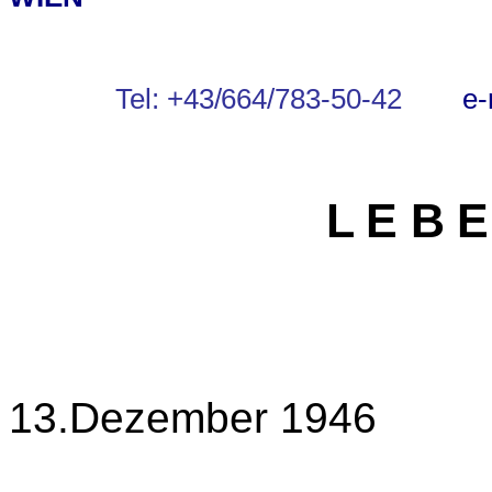
Tel: +43/664/783-50-42
e-
L
E B E
13
.Dezember
1946