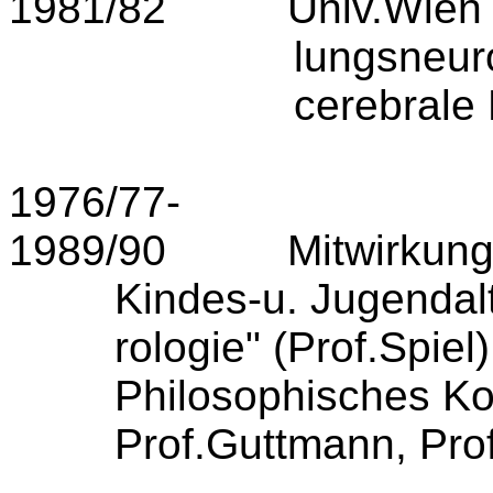
1981/82
Univ.Wien
lungsneur
cerebrale 
1976/77-
1989/90
Mitwirkung
Kindes-u. Jugendalt
rologie" (Prof.­Spie
Philo­sophisches Kon
Prof.Gutt­mann, Prof