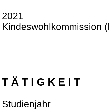
2021 Mitgli
Kindeswohlkommission (B
T Ä T I G K E I T
Studienjahr