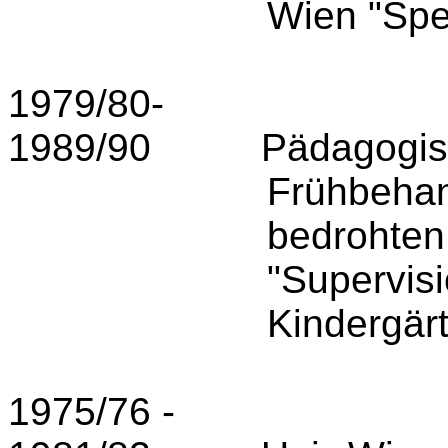
Wien
"Spe
1979/80-
1989/90
Pädagogi
Frühbehan
bedrohten
"Supervisi
Kindergär
1975/76 -